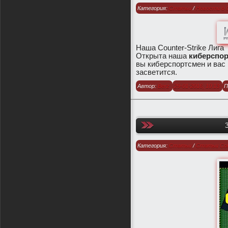
Категория:
Статьи
/
Новости о
Наша Counter-Strike Лига
Открыта наша
киберспор
вы киберспортсмен и вас
засветится.
Автор:
Berz
29-01-2016, 10:13
П
Категория:
Статьи
/
Статьи Cou
Strike Global Offensive