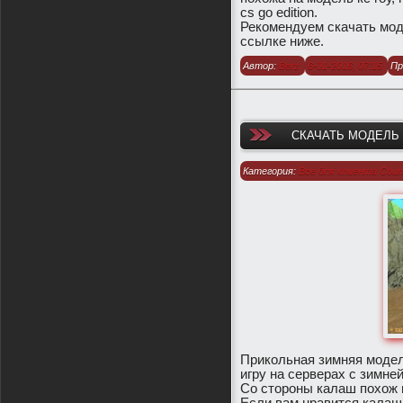
cs go edition.
Рекомендуем скачать моде
ссылке ниже.
Автор:
Berz
6-01-2016, 07:15
Пр
СКАЧАТЬ МОДЕЛЬ A
Категория:
Все для клиента Count
1.6
/
Модели оружия для CS 1.6
Прикольная зимняя модел
игру на серверах с зимней
Со стороны калаш похож 
Если вам нравится калаш,