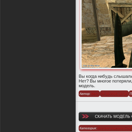
​Вы когда нибудь слышал
Нет? Вы многое потеряли
модель.​
Автор:
Berz
24-10-2016, 12:16
П
СКАЧАТЬ МОДЕЛЬ 
Категория:
Все для клиента Count