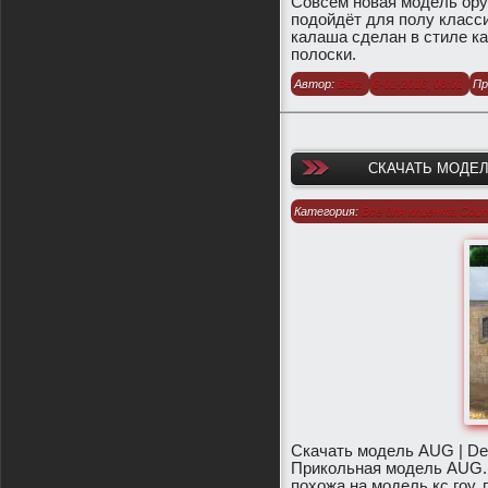
Совсем новая модель оруж
подойдёт для полу класси
калаша сделан в стиле ка
полоски.
Автор:
Berz
6-01-2016, 08:01
Пр
СКАЧАТЬ МОДЕЛЬ
Категория:
Все для клиента Count
1.6
/
Модели оружия для CS 1.6
Скачать модель AUG | De
Прикольная модель AUG. 
похожа на модель кс гоу,