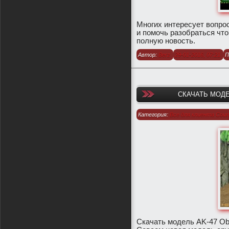
Многих интересует вопрос
и помочь разобраться что
полную новость.
Автор:
Berz
29-01-2016, 07:21
П
СКАЧАТЬ МОДЕЛ
Категория:
Все для клиента Count
1.6
/
Модели оружия для CS 1.6
Скачать модель AK-47 Obl