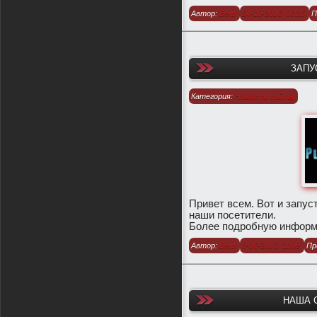
Автор:
Berz
24-10-2016, 06:25
П
ЗАПУ
Категория:
Новости сайта
Привет всем. Вот и запус
наши посетители.
Более подробную информа
Автор:
Berz
8-06-2016, 11:09
Пр
НАША 