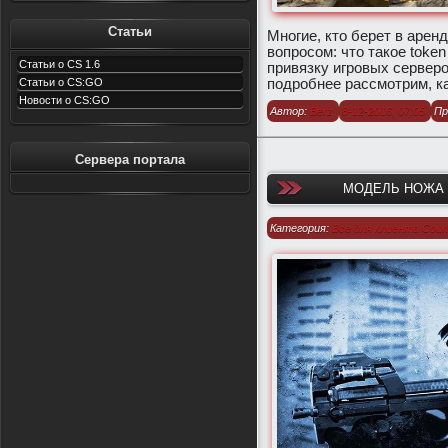
Статьи
Многие, кто берет в арен
вопросом: что такое toke
Статьи о CS 1.6
привязку игровых серверо
подробнее рассмотрим, ка
Статьи о CS:GO
Новости о CS:GO
Автор:
Berz
8-12-2016, 07:05
Пр
Сервера портала
МОДЕЛЬ НОЖА K
Категория:
Все для клиента Count
1.6
/
Модели оружия для CS 1.6