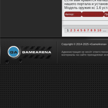
нашего портала и установ
Модель оружия кс 1.6 ус
Автор:
Berz
6-01-2016, 07:10
Пр
1
2
3
4
5
6
7
8
9
10
...
Copyright © 2014-2025
«GameArena»
Администрация не несёт ответствен
материалы на сайте принадлежат ис