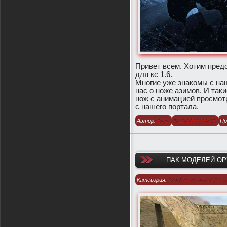
Привет всем. Хотим предс
для кс 1.6.
Многие уже знакомы с наш
нас о ноже азимов. И таки
нож с анимацией просмотр
с нашего портала.
Автор:
Berz
7-12-2016, 09:08
Пр
ПАК МОДЕЛЕЙ ОРУ
Категория:
Все для клиента Count
1.6
/
Модели оружия для CS 1.6